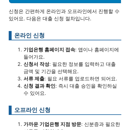
신청은 간편하게 온라인과 오프라인에서 진행할 수
있어요. 다음은 대출 신청 절차입니다.
온라인 신청
기업은행 홈페이지 접속
: 앱이나 홈페이지에
들어가요.
신청서 작성
: 필요한 정보를 입력하고 대출
금액 및 기간을 선택해요.
서류 제출
: 필요 서류를 업로드하면 되어요.
신청 결과 확인
: 즉시 대출 승인을 확인하실
수 있어요.
오프라인 신청
가까운 기업은행 지점 방문
: 신분증과 필요한