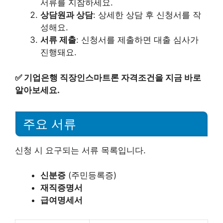
서류를 지참하세요.
상담원과 상담
: 상세한 상담 후 신청서를 작
성해요.
서류 제출
: 신청서를 제출하면 대출 심사가
진행돼요.
✅
기업은행 직장인스마트론 자격조건을 지금 바로
알아보세요.
주요 서류
신청 시 요구되는 서류 목록입니다.
신분증
(주민등록증)
재직증명서
급여명세서