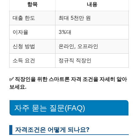
항목
내용
대출 한도
최대 5천만 원
이자율
3%대
신청 방법
온라인, 오프라인
소득 요건
정규직 직장인
✅
직장인을 위한 스마트론 자격 조건을 자세히 알아
보세요.
자주 묻는 질문(FAQ)
자격조건은 어떻게 되나요?