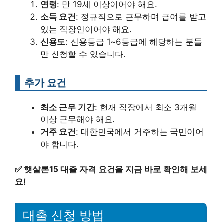
연령
: 만 19세 이상이어야 해요.
소득 요건
: 정규직으로 근무하며 급여를 받고
있는 직장인이어야 해요.
신용도
: 신용등급 1~6등급에 해당하는 분들
만 신청할 수 있습니다.
추가 요건
최소 근무 기간
: 현재 직장에서 최소 3개월
이상 근무해야 해요.
거주 요건
: 대한민국에서 거주하는 국민이어
야 합니다.
✅
햇살론15 대출 자격 요건을 지금 바로 확인해 보세
요!
대출 신청 방법