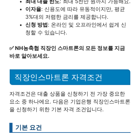
최대 대출 한도
: 최대 5천만 원까지 가능해요.
이자율
: 신용도에 따라 유동적이지만, 평균
3%대의 저렴한 금리를 제공합니다.
신청 방법
: 온라인 및 오프라인에서 쉽게 신
청할 수 있습니다.
✅
NH농축협 직장인 스마트론의 모든 정보를 지금
바로 알아보세요.
직장인스마트론 자격조건
자격조건은 대출 상품을 신청하기 전 가장 중요한
요소 중 하나에요. 다음은 기업은행 직장인스마트론
을 신청하기 위한 기본 자격 조건입니다.
기본 요건