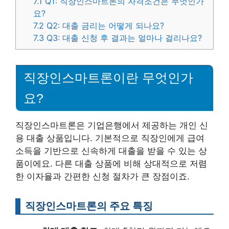
7.1
Q1: 직장인스마트론의 자격조건은 무엇인가
요?
7.2
Q2: 대출 금리는 어떻게 되나요?
7.3
Q3: 대출 신청 후 결과는 얼마나 걸리나요?
직장인스마트론이란 무엇인가
요?
직장인스마트론은 기업은행에서 제공하는 개인 신
용 대출 상품입니다. 기본적으로 직장인에게 급여
소득을 기반으로 신속하게 대출을 받을 수 있는 상
품이에요. 다른 대출 상품에 비해 상대적으로 저렴
한 이자율과 간편한 신청 절차가 큰 장점이죠.
직장인스마트론의 주요 특징