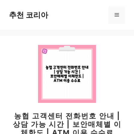
컨
텐
추천 코리아
메
츠
로
뉴
건
너
뛰
기
농협 고객센터 전화번호 안내 |
상담 가능 시간 | 보안매체별 이
체한도 | ATM 이용 수수료