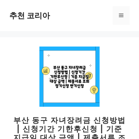
컨
텐
추천 코리아
메
츠
로
뉴
건
너
뛰
기
부산 동구 자녀장려금 신청방법
| 신청기간 기한후신청 | 기준
지급일 대상 금액 | 제출서류 조