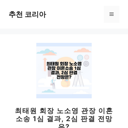
컨
텐
추천 코리아
메
츠
로
뉴
건
너
뛰
기
최태원 회장 노소영 관장 이혼
소송 1심 결과, 2심 판결 전망
은?