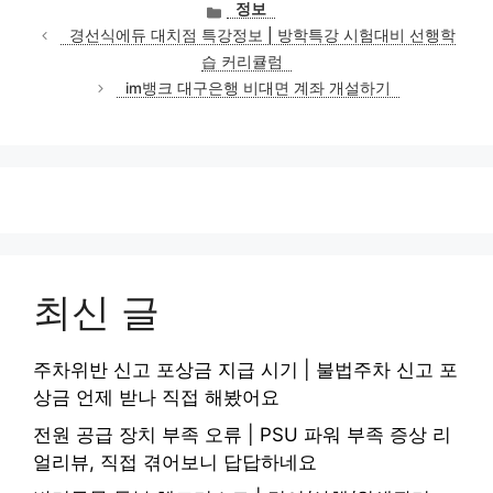
카
정보
테
경선식에듀 대치점 특강정보 | 방학특강 시험대비 선행학
고
습 커리큘럼
리
im뱅크 대구은행 비대면 계좌 개설하기
최신 글
주차위반 신고 포상금 지급 시기 | 불법주차 신고 포
상금 언제 받나 직접 해봤어요
전원 공급 장치 부족 오류 | PSU 파워 부족 증상 리
얼리뷰, 직접 겪어보니 답답하네요