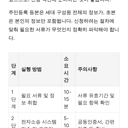
주민등록 등본은 세대 구성원 전체의 정보가, 초본
은 본인의 정보만 포함됩니다. 신청하려는 절차에
맞춰 필요한 서류가 무엇인지 정확히 파악해야 합니
다.
소
단
요
실행 방법
주의사항
계
시
간
1
10-
필요 서류 및 정
서류 유효기간 및
단
15
보 취합
필요 항목 확인
계
분
2
5-
전자소송 시스템
공동인증서, 간편
단
10