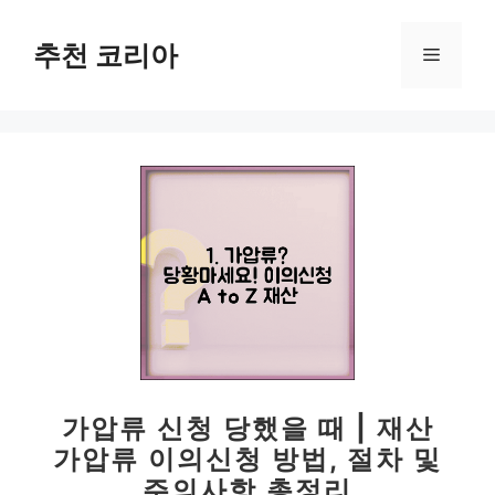
컨
텐
추천 코리아
메
츠
로
뉴
건
너
뛰
기
가압류 신청 당했을 때 | 재산
가압류 이의신청 방법, 절차 및
주의사항 총정리