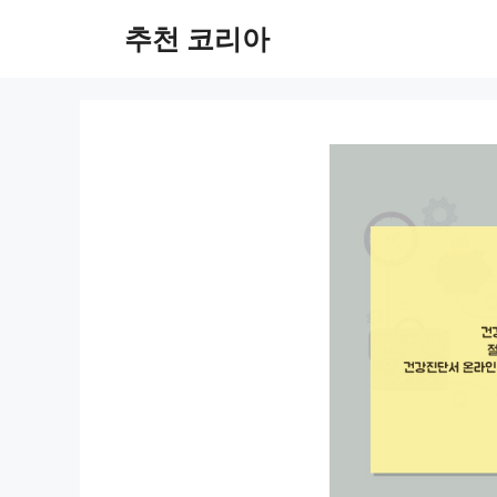
컨
추천 코리아
텐
츠
로
건
너
뛰
기