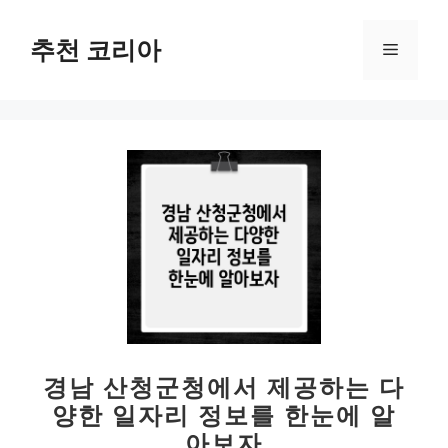
컨
텐
추천 코리아
메
츠
로
뉴
건
너
뛰
기
경남 산청군청에서 제공하는 다
양한 일자리 정보를 한눈에 알
아보자