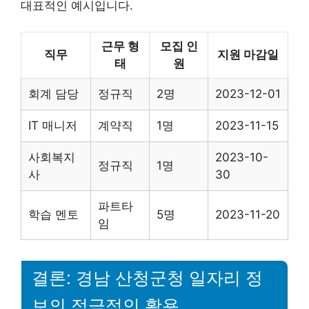
대표적인 예시입니다.
근무 형
모집 인
직무
지원 마감일
태
원
회계 담당
정규직
2명
2023-12-01
IT 매니저
계약직
1명
2023-11-15
사회복지
2023-10-
정규직
1명
사
30
파트타
학습 멘토
5명
2023-11-20
임
결론: 경남 산청군청 일자리 정
보의 적극적인 활용