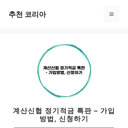
컨
텐
추천 코리아
메
츠
로
뉴
건
너
뛰
기
계산신협 정기적금 특판 – 가입
방법, 신청하기