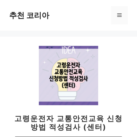
컨
텐
추천 코리아
메
츠
로
뉴
건
너
뛰
기
고령운전자 교통안전교육 신청
방법 적성검사 (센터)