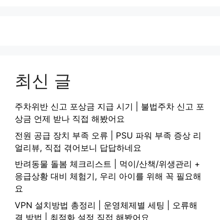
최신 글
주차위반 신고 포상금 지급 시기 | 불법주차 신고 포
상금 언제 받나 직접 해봤어요
전원 공급 장치 부족 오류 | PSU 파워 부족 증상 리
얼리뷰, 직접 겪어보니 답답하네요
반려동물 돌봄 체크리스트 | 먹이/산책/위생관리 +
응급상황 대비 체험기, 우리 아이를 위해 꼭 필요해
요
VPN 설치방법 총정리 | 운영체제별 세팅 | 오류해
결 방법 | 최적화 설정 직접 해봤어요