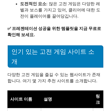
도전적인 요소
: 많은 고전 게임은 다양한 레
벨과 보스를 가지고 있어, 클리어에 대한 도
전이 플레이어를 끌어당깁니다.
✅
프레젠테이션 성공을 위한 템플릿을 지금 무료로
확인해 보세요.
인기 있는 고전 게임 사이트 소
개
다양한 고전 게임을 즐길 수 있는 웹사이트가 존재
합니다. 여기 몇 가지 추천 사이트를 소개합니다.
링
사이트 이름
설명
크