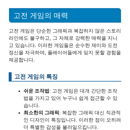
고전 게임의 매력
고전 게임은 단순한 그래픽과 복잡하지 않은 스토리
라인에도 불구하고, 그 자체로 강력한 매력을 지니
고 있습니다. 이러한 게임들은 순수한 재미와 도전
정신을 자극하며, 플레이어들에게 잊지 못할 경험을
제공합니다.
고전 게임의 특징
쉬운 조작법
: 고전 게임은 대개 간단한 조작
법을 가지고 있어 누구나 쉽게 접근할 수 있
습니다.
최소한의 그래픽
: 복잡한 그래픽 대신 직관적
인 디자인이 특징입니다. 이러한 점이 오히려
더 특별한 감성을 불러일으킵니다.