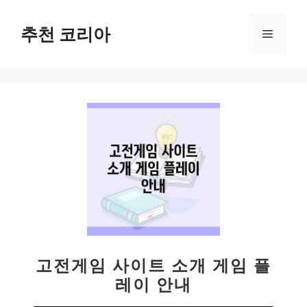
컨
텐
추천 코리아
메
츠
로
뉴
건
너
뛰
기
고전게임 사이트 소개 게임 플
레이 안내