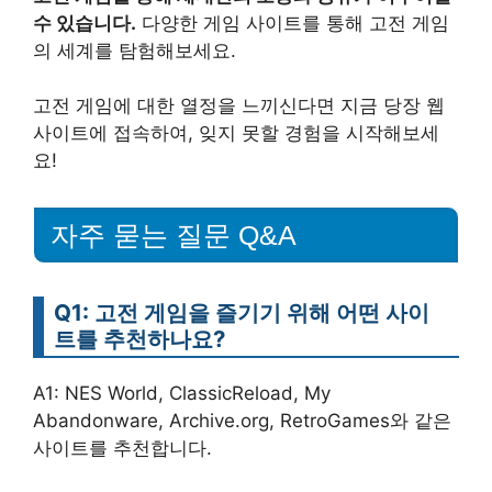
수 있습니다.
다양한 게임 사이트를 통해 고전 게임
의 세계를 탐험해보세요.
고전 게임에 대한 열정을 느끼신다면 지금 당장 웹
사이트에 접속하여, 잊지 못할 경험을 시작해보세
요!
자주 묻는 질문 Q&A
Q1: 고전 게임을 즐기기 위해 어떤 사이
트를 추천하나요?
A1: NES World, ClassicReload, My
Abandonware, Archive.org, RetroGames와 같은
사이트를 추천합니다.