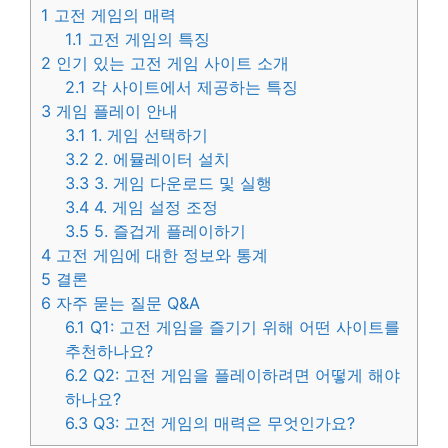
1
고전 게임의 매력
1.1
고전 게임의 특징
2
인기 있는 고전 게임 사이트 소개
2.1
각 사이트에서 제공하는 특징
3
게임 플레이 안내
3.1
1. 게임 선택하기
3.2
2. 에뮬레이터 설치
3.3
3. 게임 다운로드 및 실행
3.4
4. 게임 설정 조정
3.5
5. 즐겁게 플레이하기
4
고전 게임에 대한 정보와 통계
5
결론
6
자주 묻는 질문 Q&A
6.1
Q1: 고전 게임을 즐기기 위해 어떤 사이트를
추천하나요?
6.2
Q2: 고전 게임을 플레이하려면 어떻게 해야
하나요?
6.3
Q3: 고전 게임의 매력은 무엇인가요?