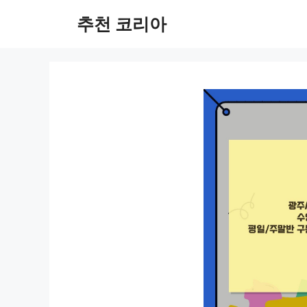
컨
추천 코리아
텐
츠
로
건
너
뛰
기