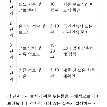
1
필요 서류 및
10-
서류 유효기간 반
단
정보 준비
15분
드시 확인
계
2
온라인 접속 및
5-10
공인인증서 또는
단
로그인
분
간편인증 준비
계
3
15-
정보 입력 및
오타 없이 정확하
단
20
서류 업로드
게 입력
계
분
4
최종 검토 및
5-10
제출 전 모든 항목
단
제출
분
재확인
계
각 단계에서 놓치기 쉬운 부분들을 구체적으로 짚어
보겠습니다. 경험상 가장 많은 실수가 발생하는 지