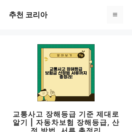
컨
텐
추천 코리아
메
츠
로
뉴
건
너
뛰
기
교통사고 장해등급 기준 제대로
알기 | 자동차보험 장해등급, 산
정 방법, 서류 총정리