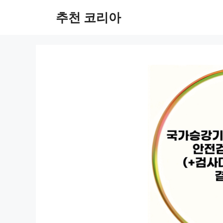
컨
추천 코리아
텐
츠
로
건
너
뛰
기