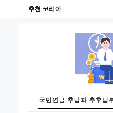
컨
추천 코리아
텐
츠
로
건
너
뛰
기
국민연금 추납과 추후납부