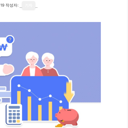
19
작성자:
기자