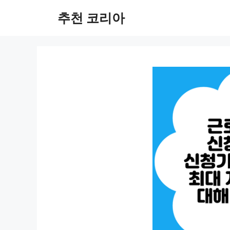
컨
추천 코리아
텐
츠
로
건
너
뛰
기