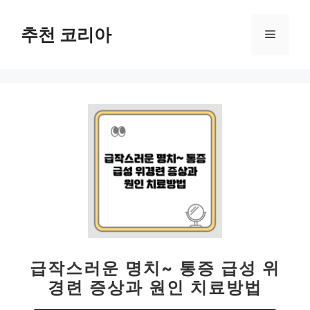
컨
텐
추천 코리아
메
츠
로
뉴
건
너
뛰
기
급작스러운 명치~ 통증 급성 위
경련 증상과 원인 치료방법