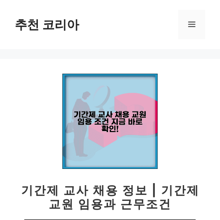
컨
텐
추천 코리아
메
츠
로
뉴
건
너
뛰
기
기간제 교사 채용 정보 | 기간제
교원 임용과 근무조건