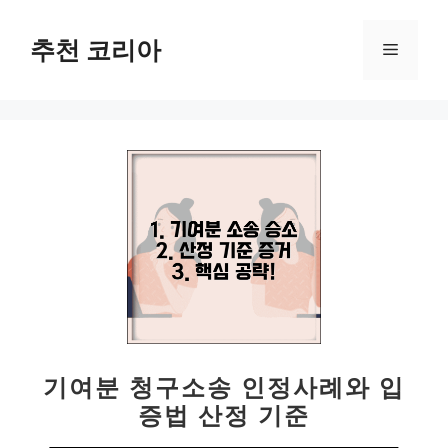
컨
텐
추천 코리아
메
츠
로
뉴
건
너
뛰
기
기여분 청구소송 인정사례와 입
증법 산정 기준