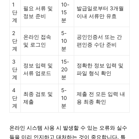
1
10-
필요 서류 및
발급일로부터 3개월
단
15
정보 준비
이내 서류만 유효
계
분
2
5-
온라인 접속
공인인증서 또는 간
단
10
및 로그인
편인증 수단 준비
계
분
3
15-
정보 입력 및
정확한 정보 입력 및
단
20
서류 업로드
파일 형식 확인
계
분
4
5-
최종 검토 및
제출 전 모든 입력 내
단
10
제출
용 최종 확인
계
분
온라인 시스템 사용 시 발생할 수 있는 오류와 실수
들을 미리 인지하고 대처하는 것이 중요합니다. 특