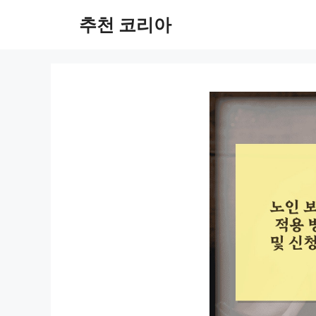
컨
추천 코리아
텐
츠
로
건
너
뛰
기