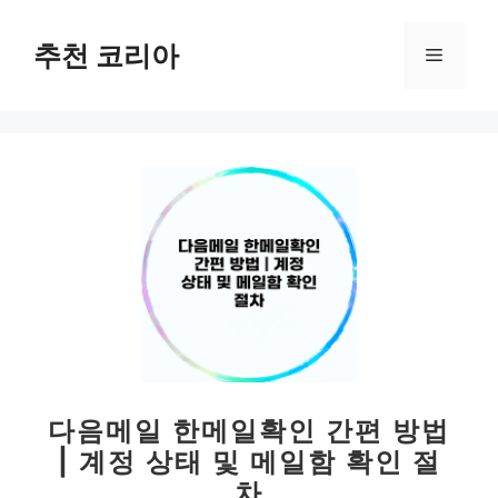
컨
텐
추천 코리아
메
츠
로
뉴
건
너
뛰
기
다음메일 한메일확인 간편 방법
| 계정 상태 및 메일함 확인 절
차