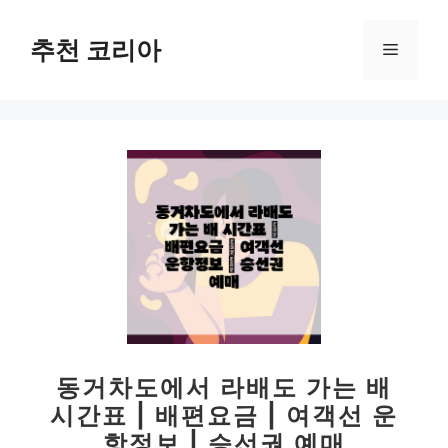
컨
텐
추천 코리아
메
츠
로
뉴
건
너
뛰
기
동거차도에서 라배도 가는 배
시간표 | 배편요금 | 여객선 운
항정보 | 승선권 예매