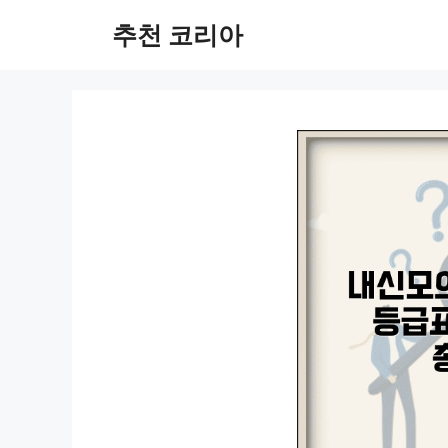
컨
추천 코리아
텐
츠
로
건
너
뛰
기