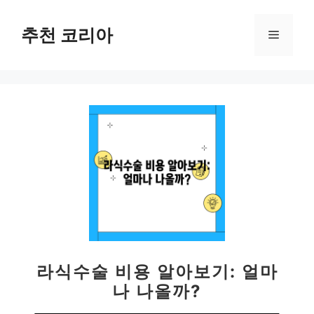
컨
텐
추천 코리아
메
츠
로
뉴
건
너
뛰
기
라식수술 비용 알아보기: 얼마
나 나올까?