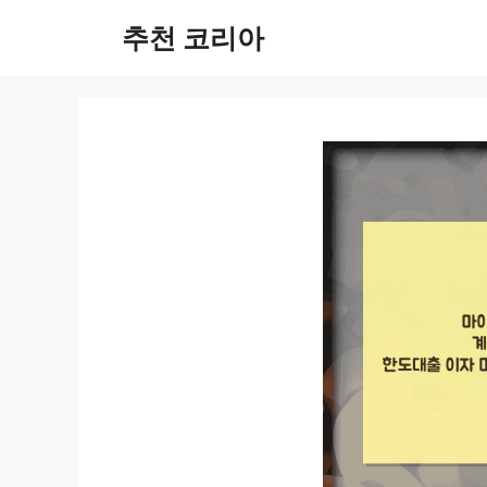
컨
추천 코리아
텐
츠
로
건
너
뛰
기