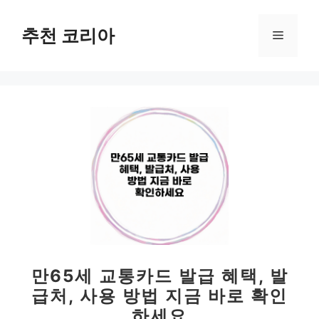
컨
텐
추천 코리아
메
츠
로
뉴
건
너
뛰
기
만65세 교통카드 발급 혜택, 발
급처, 사용 방법 지금 바로 확인
하세요