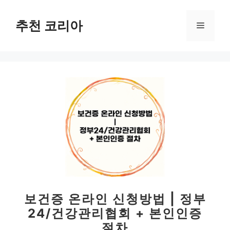
컨
텐
추천 코리아
메
츠
로
뉴
건
너
뛰
기
보건증 온라인 신청방법 | 정부
24/건강관리협회 + 본인인증
절차