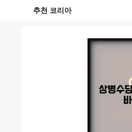
컨
추천 코리아
텐
츠
로
건
너
뛰
기