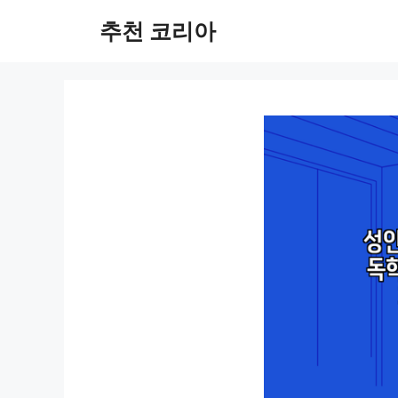
컨
추천 코리아
텐
츠
로
건
너
뛰
기