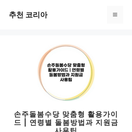
컨
텐
추천 코리아
메
츠
로
뉴
건
너
뛰
기
손주돌봄수당 맞춤형 활용가이
드 | 연령별 돌봄방법과 지원금
사용팁