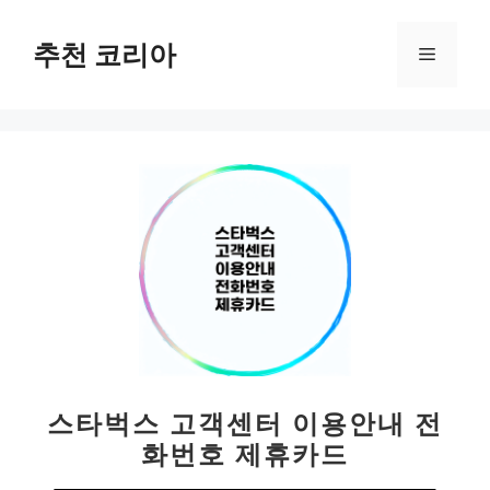
컨
텐
추천 코리아
메
츠
로
뉴
건
너
뛰
기
스타벅스 고객센터 이용안내 전
화번호 제휴카드