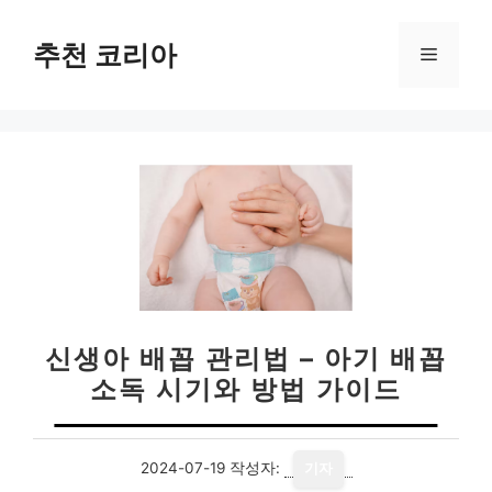
컨
텐
추천 코리아
메
츠
로
뉴
건
너
뛰
기
신생아 배꼽 관리법 – 아기 배꼽
소독 시기와 방법 가이드
2024-07-19
작성자:
기자