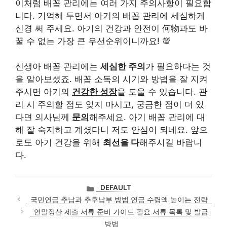
이처럼 배꼽 관리에는 여러 가지 주의사항이 필요합
니다. 기억해 두면서 아기의 배꼽 관리에 세심하게
신경 써 주세요. 아기의 건강과 안전이 何物과도 바
꿀 수 없는 가장 큰 우선순위이니까요! 💯
신생아 배꼽 관리에는
세심한 주의
가 필요하다는 것
을 알아보셨죠. 배꼽 소독의 시기와 방법을 잘 지켜
주시면 아기의
건강한 성장
을 도울 수 있습니다. 관
리 시 주의할 점도 잊지 마시고, 궁금한 점이 더 있
다면 의사님께
문의
해주세요. 아기 배꼽 관리에 대
해 잘 숙지하고 계셨다니 저도 안심이 되네요. 앞으
로도 아기 건강을 위해
최선을 다
해주시길 바랍니
다.
카
DEFAULT
테
국민연금 추납과 추후납부 방법 연금 수령액 높이는 전략
고
연말정산 제출 서류 준비 가이드 필요 서류 목록 및 발급
리
방법