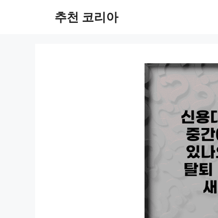
컨
추천 코리아
텐
츠
로
건
너
뛰
기