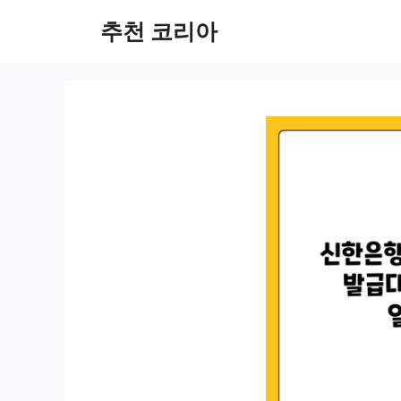
컨
추천 코리아
텐
츠
로
건
너
뛰
기