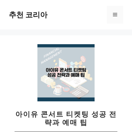
컨
텐
추천 코리아
메
츠
로
뉴
건
너
뛰
기
아이유 콘서트 티켓팅 성공 전
략과 예매 팁