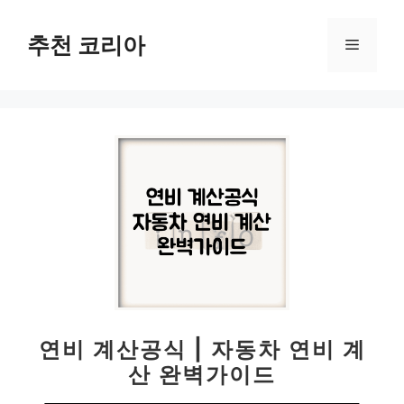
컨
텐
추천 코리아
메
츠
로
뉴
건
너
뛰
기
연비 계산공식 | 자동차 연비 계
산 완벽가이드