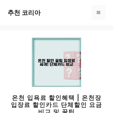
컨
텐
추천 코리아
메
츠
로
뉴
건
너
뛰
기
온천 입욕료 할인혜택 | 온천장
입장료 할인카드 단체할인 요금
비교 및 꿀팁