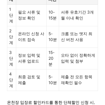
1
필요 서류 및
10-
서류 유효기간 3개
단
정보 확인
15분
월 이내 확인
계
2
온라인 신청 사
5-
크롬 또는 엣지 최
단
이트 접속
10분
신 버전 사용
계
3
15-
정보 입력 및
오타 없이 정확하게
단
20
서류 업로드
입력 및 첨부
계
분
4
최종 검토 및
5-
제출 전 모든 항목
단
제출
10분
재확인 필수
계
온천장 입장료 할인카드를 통한 단체할인 신청 시,