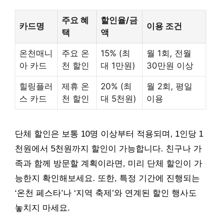
주요 혜
할인율/금
카드명
이용 조건
택
액
온천매니
주요 온
15% (최
월 1회, 전월
아 카드
천 할인
대 1만원)
30만원 이상
힐링플러
제휴 온
20% (최
월 2회, 평일
스 카드
천 할인
대 5천원)
이용
단체 할인은 보통 10명 이상부터 적용되며, 1인당 1
천원에서 5천원까지 할인이 가능합니다. 친구나 가
족과 함께 방문할 계획이라면, 미리 단체 할인이 가
능한지 확인해보세요. 또한, 특정 기간에 진행되는
‘온천 페스타’나 ‘지역 축제’와 연계된 할인 행사도
놓치지 마세요.