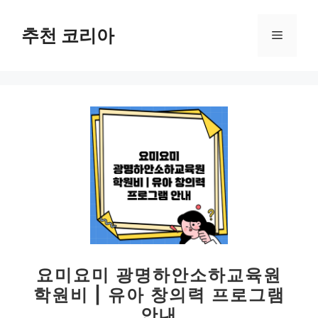
컨
텐
추천 코리아
메
츠
로
뉴
건
너
뛰
기
요미요미 광명하안소하교육원
학원비 | 유아 창의력 프로그램
안내