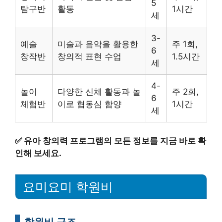
5
탐구반
활동
1시간
세
3-
예술
미술과 음악을 활용한
주 1회,
6
창작반
창의적 표현 수업
1.5시간
세
4-
놀이
다양한 신체 활동과 놀
주 2회,
6
체험반
이로 협동심 함양
1시간
세
✅
유아 창의력 프로그램의 모든 정보를 지금 바로 확
인해 보세요.
요미요미 학원비
학원비 구조