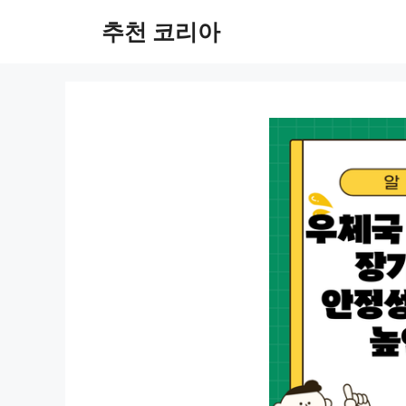
컨
추천 코리아
텐
츠
로
건
너
뛰
기