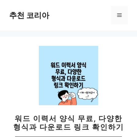
컨
텐
추천 코리아
메
츠
로
뉴
건
너
뛰
기
워드 이력서 양식 무료, 다양한
형식과 다운로드 링크 확인하기