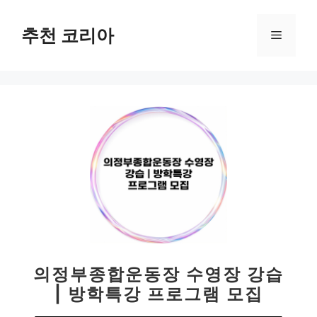
컨
텐
추천 코리아
메
츠
로
뉴
건
너
뛰
기
의정부종합운동장 수영장 강습
| 방학특강 프로그램 모집