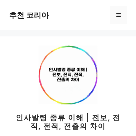
컨
텐
추천 코리아
메
츠
로
뉴
건
너
뛰
기
인사발령 종류 이해 | 전보, 전
직, 전적, 전출의 차이