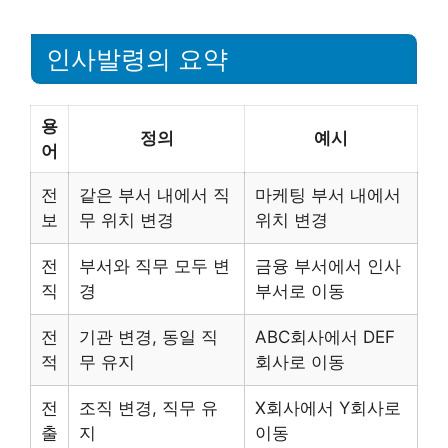
인사발령의 요약
용
정의
예시
어
전
같은 부서 내에서 직
마케팅 부서 내에서
보
무 위치 변경
위치 변경
전
부서와 직무 모두 변
금융 부서에서 인사
직
경
부서로 이동
전
기관 변경, 동일 직
ABC회사에서 DEF
적
무 유지
회사로 이동
전
조직 변경, 직무 유
X회사에서 Y회사로
출
지
이동