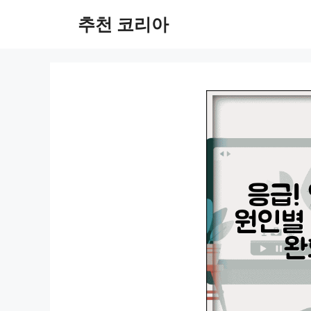
컨
추천 코리아
텐
츠
로
건
너
뛰
기