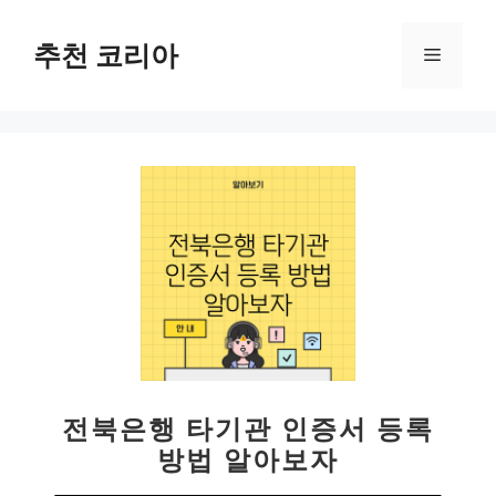
컨
텐
추천 코리아
메
츠
로
뉴
건
너
뛰
기
전북은행 타기관 인증서 등록
방법 알아보자