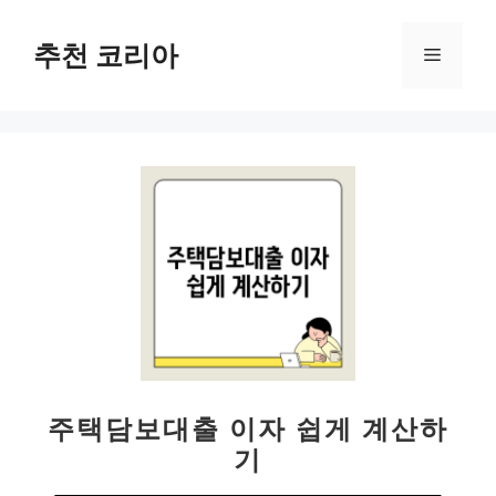
컨
텐
추천 코리아
메
츠
로
뉴
건
너
뛰
기
주택담보대출 이자 쉽게 계산하
기