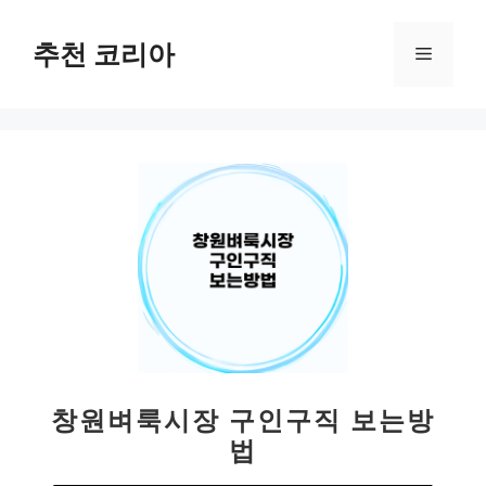
컨
텐
추천 코리아
메
츠
로
뉴
건
너
뛰
기
창원벼룩시장 구인구직 보는방
법