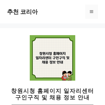
컨
텐
추천 코리아
메
츠
로
뉴
건
너
뛰
기
창원시청 홈페이지 일자리센터
구인구직 및 채용 정보 안내