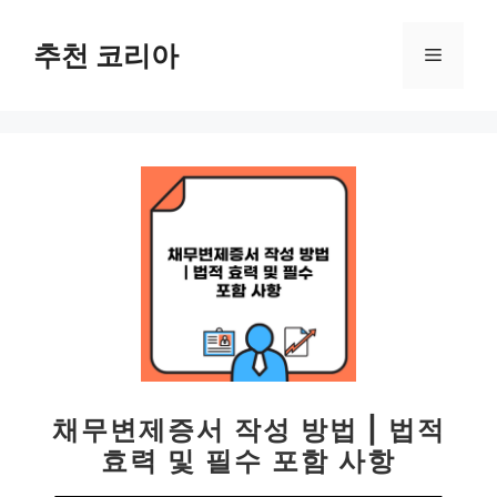
컨
텐
추천 코리아
메
츠
로
뉴
건
너
뛰
기
채무변제증서 작성 방법 | 법적
효력 및 필수 포함 사항