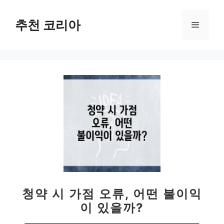
컨
텐
추천 코리아
메
츠
로
뉴
건
너
뛰
기
청약 시 가점 오류, 어떤 불이익
이 있을까?