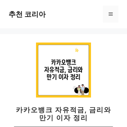
컨
텐
추천 코리아
메
츠
로
뉴
건
너
뛰
기
카카오뱅크 자유적금, 금리와
만기 이자 정리