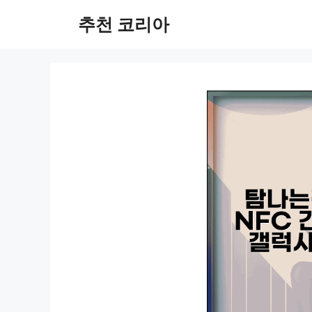
컨
추천 코리아
텐
츠
로
건
너
뛰
기